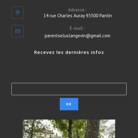
Adresse :
14 rue Charles Auray 93500 Pantin
E-mail :
S’ouvre
parentseluslangevin@gmail.com
dans
votre
Recevez les dernières infos
application
Tenez vous informés
Adresse mail*