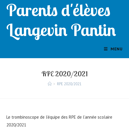
Parents d'élèves
Skip
to
content
Langevin Pantin
MENU
RPE 2020/2021
>
RPE 2020/2021
Le trombinoscope de l’équipe des RPE de l’année scolaire
2020/2021